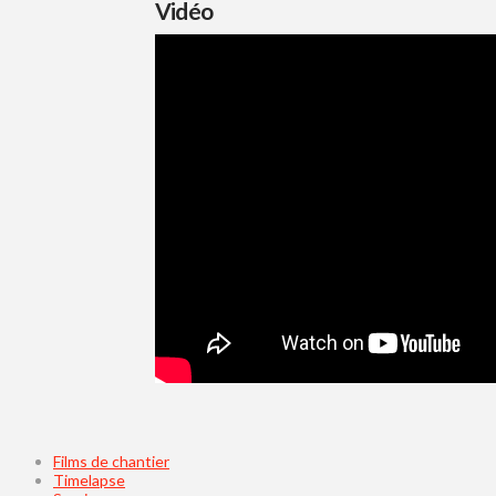
Vidéo
Films de chantier
Timelapse