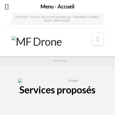
Menu - Accueil
MF Drone - France, Suisse et Luxembourg - Télépilotes certifiés
DGAC, OFAC et DAC.
Navig
HOME
SERVICES
Services proposés