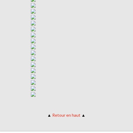
▲
Retour en haut
▲